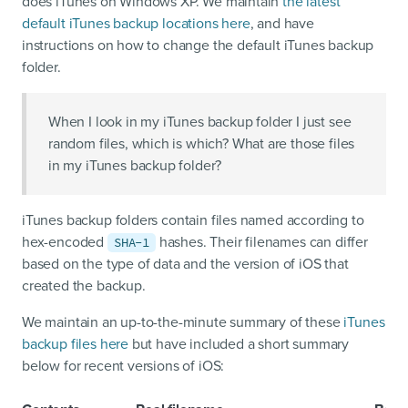
does iTunes on Windows XP. We maintain
the latest
default iTunes backup locations here
, and have
instructions on how to change the default iTunes backup
folder.
When I look in my iTunes backup folder I just see
random files, which is which? What are those files
in my iTunes backup folder?
iTunes backup folders contain files named according to
hex-encoded
hashes. Their filenames can differ
SHA-1
based on the type of data and the version of iOS that
created the backup.
We maintain an up-to-the-minute summary of these
iTunes
backup files here
but have included a short summary
below for recent versions of iOS: