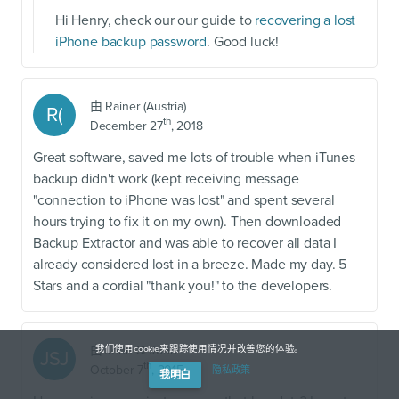
Hi Henry, check our our guide to
recovering a lost
iPhone backup password
. Good luck!
由
Rainer (Austria)
R(
th
December 27
, 2018
Great software, saved me lots of trouble when iTunes
backup didn't work (kept receiving message
"connection to iPhone was lost" and spent several
hours trying to fix it on my own). Then downloaded
Backup Extractor and was able to recover all data I
already considered lost in a breeze. Made my day. 5
Stars and a cordial "thank you!" to the developers.
由
John St John
我们使用cookie来跟踪使用情况并改善您的体验。
JSJ
th
October 7
, 2015
隐私政策
我明白