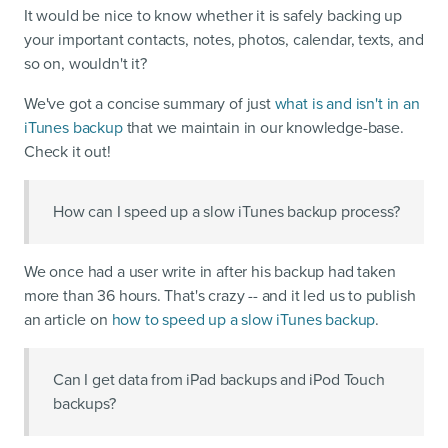
It would be nice to know whether it is safely backing up
your important contacts, notes, photos, calendar, texts, and
so on, wouldn't it?
We've got a concise summary of just
what is and isn't in an
iTunes backup
that we maintain in our knowledge-base.
Check it out!
How can I speed up a slow iTunes backup process?
We once had a user write in after his backup had taken
more than 36 hours. That's crazy -- and it led us to publish
an article on
how to speed up a slow iTunes backup
.
Can I get data from iPad backups and iPod Touch
backups?