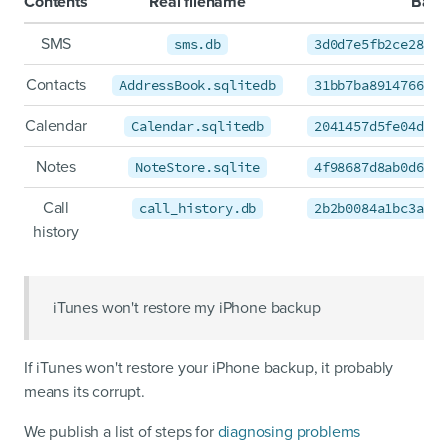
Contents
Real filename
Back
SMS
sms.db
3d0d7e5fb2ce28881
Contacts
AddressBook.sqlitedb
31bb7ba8914766d4b
Calendar
Calendar.sqlitedb
2041457d5fe04d39d
Notes
NoteStore.sqlite
4f98687d8ab0d6d1a
Call
call_history.db
2b2b0084a1bc3a5ac
history
iTunes won't restore my iPhone backup
If iTunes won't restore your iPhone backup, it probably
means its corrupt.
We publish a list of steps for
diagnosing problems