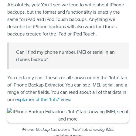
Absolutely, yes! You'll see we tend to write about iPhone
backups, but the format and functionality is exactly the
same for iPad and iPod Touch backups. Anything we
describe for iPhone backups will also work for iTunes
backups created for the iPad or iPod Touch.
Can I find my phone number, IMEI or serial in an
iTunes backup?
You certainly can. These are all shown under the "Info" tab
of iPhone Backup Extractor. You can see IMEI, serial, and a
range of other fields. You can read about all of that data in
our
explainer of the "Info" view
.
iPhone Backup Extractor's "Info" tab showing IMEI,
serial and more