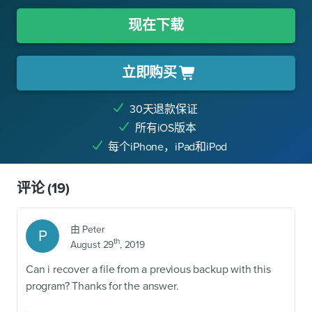
现在下载
立即购买
30天退款保证
所有iOS版本
每个iPhone，iPad和iPod
评论
(19)
由
Peter
P
th
August 29
, 2019
Can i recover a file from a previous backup with this
program? Thanks for the answer.