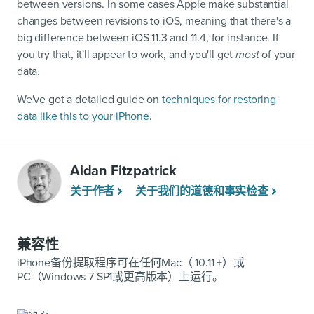
between versions. In some cases Apple make substantial
changes between revisions to iOS, meaning that there's a
big difference between iOS 11.3 and 11.4, for instance. If
you try that, it'll appear to work, and you'll get
most
of your
data.
We've got a detailed guide on
techniques for restoring
data like this to your iPhone
.
Aidan Fitzpatrick
关于作者
关于我们的道德和事实检查
兼容性
iPhone备份提取程序可在任何Mac（ 10.11 +）或
PC（Windows 7 SP1或更高版本）上运行。