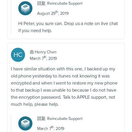
回复:
Reincubate Support
th
August 29
, 2019
Hi Peter, you sure can. Drop us a note on live chat
if you need help.
由
Henry Chen
HC
th
March 7
, 2019
I have similar situation with this one, I backed up my
old phone yesterday to itunes not knowing it was
encrypted and when I went to restore my new phone
to that backup I was unable to because I do not have
the encryption password. Talk to APPLE support, not
much help, please help.
回复:
Reincubate Support
th
March 7
, 2019