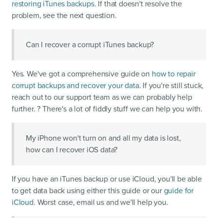
restoring iTunes backups
. If that doesn't resolve the
problem, see the next question.
Can I recover a corrupt iTunes backup?
Yes. We've got a comprehensive guide on
how to repair
corrupt backups and recover your data
. If you're still stuck,
reach out to our support team as we can probably help
further. ? There's a lot of fiddly stuff we can help you with.
My iPhone won't turn on and all my data is lost,
how can I recover iOS data?
If you have an iTunes backup or use iCloud, you'll be able
to get data back using either this guide or our
guide for
iCloud
. Worst case, email us and we'll help you.