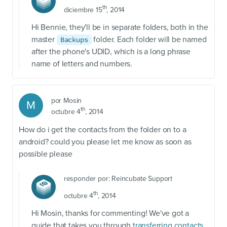
th
diciembre 15
, 2014
Hi Bennie, they'll be in separate folders, both in the
master
folder. Each folder will be named
Backups
after the phone's UDID, which is a long phrase
name of letters and numbers.
por
Mosin
M
th
octubre 4
, 2014
How do i get the contacts from the folder on to a
android? could you please let me know as soon as
possible please
responder por:
Reincubate Support
th
octubre 4
, 2014
Hi Mosin, thanks for commenting! We've got a
guide that takes you through
transferring contacts