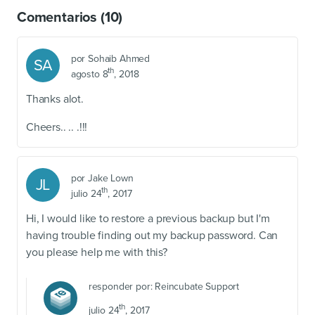
Comentarios
(10)
por
Sohaib Ahmed
SA
th
agosto 8
, 2018
Thanks alot.
Cheers.. .. .!!!
por
Jake Lown
JL
th
julio 24
, 2017
Hi, I would like to restore a previous backup but I'm
having trouble finding out my backup password. Can
you please help me with this?
responder por:
Reincubate Support
th
julio 24
, 2017