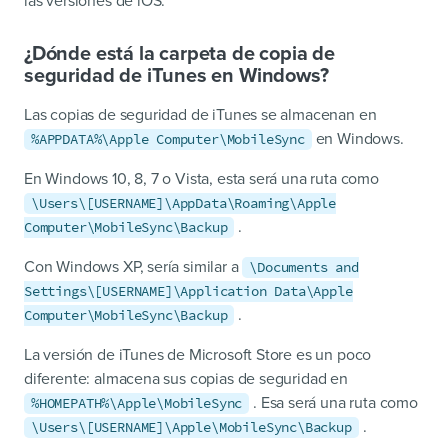
las versiones de iOS.
¿Dónde está la carpeta de copia de
seguridad de iTunes en Windows?
Las copias de seguridad de iTunes se almacenan en
en Windows.
%APPDATA%\Apple Computer\MobileSync
En Windows 10, 8, 7 o Vista, esta será una ruta como
\Users\[USERNAME]\AppData\Roaming\Apple
.
Computer\MobileSync\Backup
Con Windows XP, sería similar a
\Documents and
Settings\[USERNAME]\Application Data\Apple
.
Computer\MobileSync\Backup
La versión de iTunes de Microsoft Store es un poco
diferente: almacena sus copias de seguridad en
. Esa será una ruta como
%HOMEPATH%\Apple\MobileSync
.
\Users\[USERNAME]\Apple\MobileSync\Backup