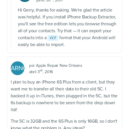
junio 30
, 2017
Hi Gerry, thanks for asking. We're glad the article
was helpful. If you install iPhone Backup Extractor,
you'll see the free edition lets you browse through
all of your contacts. Try that — it can export your
contacts into a
format that your Android will
VCF
easily be able to import.
por
Apple Repair New Orleans
ARNO
rd
abril 3
, 2016
I plan to buy an iPhone 6S Plus from a client, but they
want me to transfer all their data to their old 5C. I
backed it up in iTunes, then plugged in the 5C, but the
6s backup is nowhere to be seen from the drop down
list!
The 5C is 32GB and the 6S Plus is only 16GB, so I don't
know what the problem is. Any ideas?