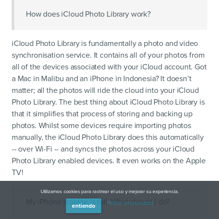
How does iCloud Photo Library work?
iCloud Photo Library is fundamentally a photo and video
synchronisation service. It contains all of your photos from
all of the devices associated with your iCloud account. Got
a Mac in Malibu and an iPhone in Indonesia? It doesn’t
matter; all the photos will ride the cloud into your iCloud
Photo Library. The best thing about iCloud Photo Library is
that it simplifies that process of storing and backing up
photos. Whilst some devices require importing photos
manually, the iCloud Photo Library does this automatically
-- over Wi-Fi -- and syncs the photos across your iCloud
Photo Library enabled devices. It even works on the Apple
TV!
Utilizamos cookies para rastrear el uso y mejorar su experiencia.
My iPhone storage is full. What should I do?
Política de privacidad
entiendo