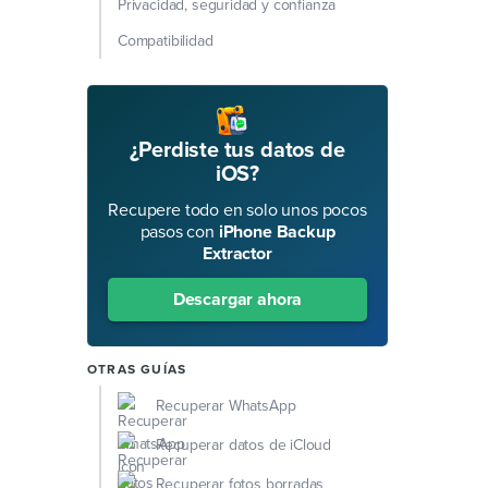
Privacidad, seguridad y confianza
Compatibilidad
¿Perdiste tus datos de
iOS?
Recupere todo en solo unos pocos
pasos con
iPhone Backup
Extractor
Descargar ahora
OTRAS GUÍAS
Recuperar WhatsApp
Recuperar datos de iCloud
Recuperar fotos borradas