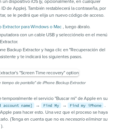
 un dispositivo iOS (y, opcionalmente, en cualquier
 ID de Apple). También restablecerá la contraseña, por
itar, se le pedirá que elija un nuevo código de acceso.
p Extractor para Windows o Mac
, luego ábralo.
mputadora con un cable USB y selecciónelo en el menú
Extractor.
Phone Backup Extractor y haga clic en "Recuperación del
sistente y te indicará los siguientes pasos.
 tiempo de pantalla" de iPhone Backup Extractor
ve temporalmente el servicio "Buscar mi" de Apple en su
→
→
.
d account name]
Find My
Find my iPhone
 Apple para hacer esto. Una vez que el proceso se haya
tarlo. (Tenga en cuenta que no es
necesario eliminar su
d
).