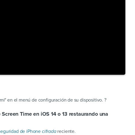
 mi" en el menú de configuración de su dispositivo. ?
 Screen Time en iOS 14 o 13 restaurando una
seguridad de iPhone
cifrada
reciente.