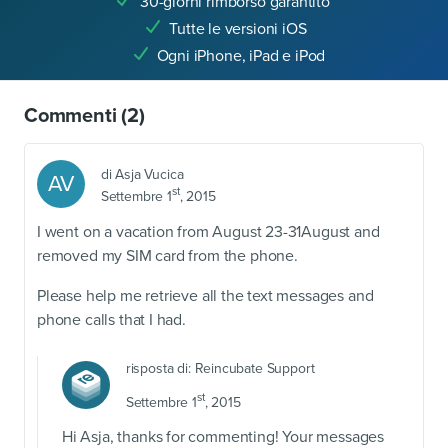
30-giorni rimborso garantito
Tutte le versioni iOS
Ogni iPhone, iPad e iPod
Commenti
(2)
di
Asja Vucica
AV
st
Settembre 1
, 2015
I went on a vacation from August 23-31August and
removed my SIM card from the phone.
Please help me retrieve all the text messages and
phone calls that I had.
risposta di:
Reincubate Support
st
Settembre 1
, 2015
Hi Asja, thanks for commenting! Your messages