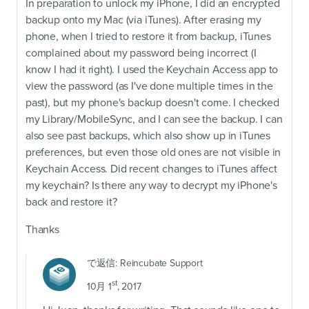
In preparation to unlock my iPhone, I did an encrypted
backup onto my Mac (via iTunes). After erasing my
phone, when I tried to restore it from backup, iTunes
complained about my password being incorrect (I
know I had it right). I used the Keychain Access app to
view the password (as I've done multiple times in the
past), but my phone's backup doesn't come. I checked
my Library/MobileSync, and I can see the backup. I can
also see past backups, which also show up in iTunes
preferences, but even those old ones are not visible in
Keychain Access. Did recent changes to iTunes affect
my keychain? Is there any way to decrypt my iPhone's
back and restore it?
Thanks
で返信:
Reincubate Support
st
10月 1
, 2017