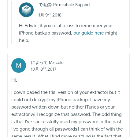
で返信:
Reincubate Support
th
1月 9
, 2018
Hi Edwin, if you're at a loss to remember your
iPhone backup password,
our guide here
might
help.
によって
Marcelo
M
th
10月 8
, 2017
Hi,
I downloaded the trial version of your extractor but it
could not decrypt my iPhone backup. I have my
password written down but neither iTunes or your
extractor will recognize that password. The odd thing
is that I've successfully used my password in the past.
I've gone through all passwords I can think of with the
same result. What I find more puzzling is the fact that