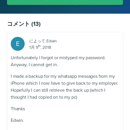
コメント
(13)
によって
Edwin
E
th
1月 9
, 2018
Unfortunately I forgot or mistyped my password.
Anyway, I cannot get in.
I made a backup for my whatsapp messages from my
iPhone which I now have to give back to my employer.
Hopefully I can still retrieve the back up (which I
thought I had copied on to my pc)
Thanks
Edwin.