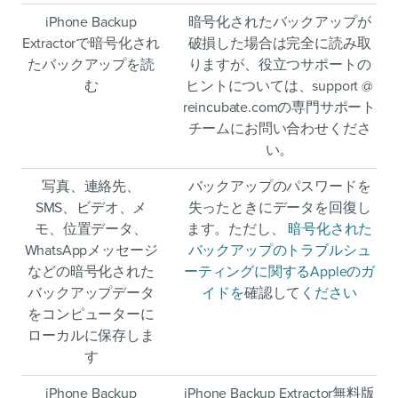
iPhone Backup
暗号化されたバックアップが
Extractorで暗号化され
破損した場合は完全に読み取
たバックアップを読
りますが、役立つサポートの
む
ヒントについては、support @
reincubate.comの専門サポート
チームにお問い合わせくださ
い。
写真、連絡先、
バックアップのパスワードを
SMS、ビデオ、メ
失ったときにデータを回復し
モ、位置データ、
ます。ただし、
暗号化された
WhatsAppメッセージ
バックアップのトラブルシュ
などの暗号化された
ーティングに関するAppleのガ
バックアップデータ
イドを
確認して
ください
をコンピューターに
ローカルに保存しま
す
iPhone Backup
iPhone Backup Extractor無料版