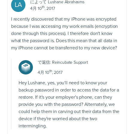
によって
Lushane Abrahasms
LA
th
4月 10
, 2017
I recently discovered that my iPhone was encrypted
because I was accessing my work emails (encryption
done through this process). I therefore don't know
what the password is. Does this mean that all data in
my iPhone cannot be transferred to my new device?
で返信:
Reincubate Support
th
4月 10
, 2017
Hey Lushane, yes, you'll need to know your
backup password in order to access the data for a
restore. If it's your employer's phone, can they
provide you with the password? Alternately, we
could help them in carving out their data from the
device if they're worried about the two
intermingling.