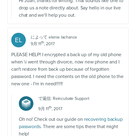
Hi Juan, thanks for writing. That sounds like one to
drop us a note directly about. Say hello in our live
chat and we'll help you out.
によって
elenie lachance
EL
th
9月 11
, 2017
PLEASE HELP! I encrypted a back up of my old phone
when \i went through divorce, now new phone and I
can't restore from back up because of forgotten
password. I need the contents on the old phone to the
new one - I'm in need!!!!!!
で返信:
Reincubate Support
th
9月 11
, 2017
Oh no! Check out our guide on
recovering backup
passwords
. There are some tips there that might
help!