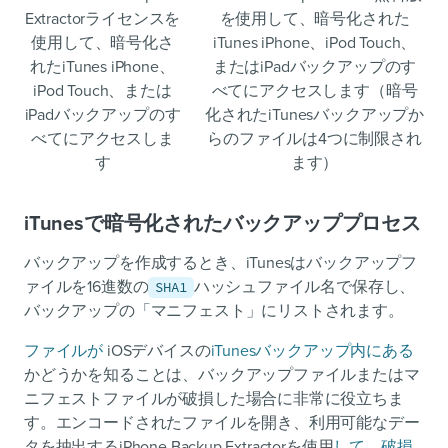
Extractorライセンスを
を使用して、暗号化された
使用して、暗号化さ
iTunes iPhone、iPod Touch、
れたiTunes iPhone、
またはiPadバックアップのす
iPod Touch、または
べてにアクセスします（暗号
iPadバックアップのす
化されたiTunesバックアップか
べてにアクセスしま
らのファイルは4つに制限され
す
ます）
iTunesで暗号化されたバックアッププロセス
バックアップを作成するとき、iTunesはバックアップフ
ァイルを16進数の
ハッシュファイル名で保存し、
SHA1
バックアップの「マニフェスト」にリストされます。
ファイルが
iOSデバイスの
iTunesバックアップ内にある
かどうかを知ることは、バックアップファイルまたはマ
ニフェストファイルが破損した場合に非常に役立ちま
す。エンコードされたファイルを開き、利用可能なデー
タを抽出するiPhone Backup Extractorを使用
して、破損