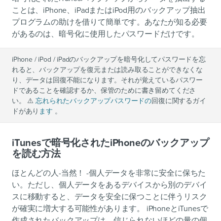
ことは、iPhone、iPadまたはiPod用のバックアップ抽出
プログラムの助けを借りて簡単です。あなたが知る必要
があるのは、暗号化に使用したパスワードだけです。
iPhone / iPod / iPadのバックアップを暗号化してパスワードを忘
れると、バックアップを復元または読み取ることができなくな
り、データは回復不能になります。それが覚えているパスワー
ドであることを確認するか、保管のために書き留めてくださ
い。 ⚠️
忘れられたバックアップパスワードの
回復に関するガイ
ドがあり
ます
。
iTunesで暗号化されたiPhoneのバックアップ
を読む方法
ほとんどの人-当然！ -個人データを非常に安全に保ちた
い。ただし、個人データをあるデバイスから別のデバイ
スに移動すると、データを安全に保つことに伴うリスク
が確実に増大する可能性があります。 iPhoneとiTunesで
作成されたバックアップは、信じられないほどの量の個