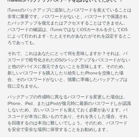
iTunesのバックアップパスワードを忘れないでください。 ?
iTunesのバックアップに追加したパスワードを覚えていることは
非常に重要です。パスワードがないと、パスワードで保護され
たバックアップを復元またはアクセスすることはできません。
パスワードの確認は、iTunesではなくiOSカーネルを介してiOS
によって行われます - たとえそれがあなたがそれを設定するとこ
ろであっても。
それで、これはあなたにとって何を意味しますか？それは、パ
スワードで暗号化されたiOSのバックアップをパスコードがない
と他のデバイスに復元できないことを意味します。そのため、
新しいパスワードを購入したり紛失したiPhoneを交換した場
合、そのパスワードがないと、慎重に準備したバックアップは
役に立ちません。
バックアップの作成時に異なるパスワードを変更した場合は、
iPhone、iPad、またはiPodが復元時に最新のパスワードしか認識
しないため、古いパスコードも覚えておく必要があります。パ
スコードが本当に良いものであり、それを失くした場合、それ
を回復するのは本当に難しいでしょう。そのため、パスワード
を安全で安全な場所に保管することをお勧めします。