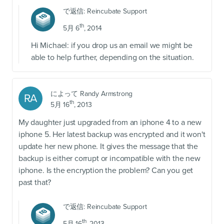
で返信:
Reincubate Support
th
5月 6
, 2014
Hi Michael: if you drop us an email we might be
able to help further, depending on the situation.
によって
Randy Armstrong
RA
th
5月 16
, 2013
My daughter just upgraded from an iphone 4 to a new
iphone 5. Her latest backup was encrypted and it won't
update her new phone. It gives the message that the
backup is either corrupt or incompatible with the new
iphone. Is the encryption the problem? Can you get
past that?
で返信:
Reincubate Support
th
5月 16
, 2013