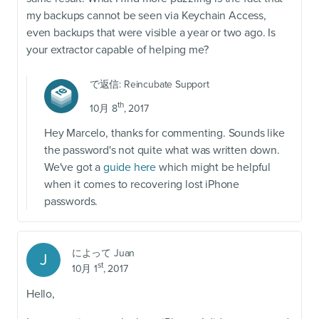
my backups cannot be seen via Keychain Access,
even backups that were visible a year or two ago. Is
your extractor capable of helping me?
で返信:
Reincubate Support
th
10月 8
, 2017
Hey Marcelo, thanks for commenting. Sounds like
the password's not quite what was written down.
We've got a
guide here
which might be helpful
when it comes to recovering lost iPhone
passwords.
によって
Juan
J
st
10月 1
, 2017
Hello,