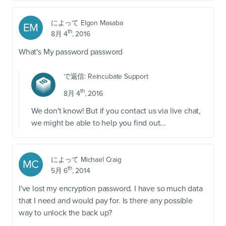
によって
Elgon Masaba
EM
th
8月 4
, 2016
What's My password password
で返信:
Reincubate Support
th
8月 4
, 2016
We don't know! But if you contact us via live chat,
we might be able to help you find out...
によって
Michael Craig
MC
th
5月 6
, 2014
I've lost my encryption password. I have so much data
that I need and would pay for. Is there any possible
way to unlock the back up?