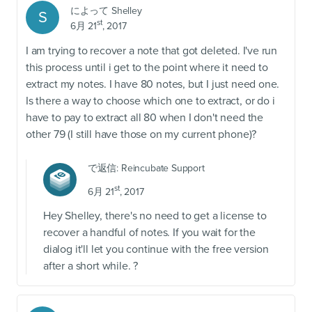
によって
Shelley
S
st
6月 21
, 2017
I am trying to recover a note that got deleted. I've run
this process until i get to the point where it need to
extract my notes. I have 80 notes, but I just need one.
Is there a way to choose which one to extract, or do i
have to pay to extract all 80 when I don't need the
other 79 (I still have those on my current phone)?
で返信:
Reincubate Support
st
6月 21
, 2017
Hey Shelley, there's no need to get a license to
recover a handful of notes. If you wait for the
dialog it'll let you continue with the free version
after a short while. ?