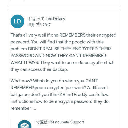
によって
Lee Delany
LD
th
8月 7
, 2017
That's all very well if one REMEMBERS their encrypted
password. You will find that the people with this
problem DIDN'T REALISE THEY ENCRYPTED THEIR
PASSWORD AND NOW THEY CAN'T REMEMBER
WHAT IT WAS. They want to un-or-de encrypt so that
they can access their backup.
What now? What do you do when you CAN'T
REMEMBER your encrypted password? A different
ballgame, don't you think? Blind Freddy can follow
instructions how to de encrypt a password they do
remember.....
で返信:
Reincubate Support