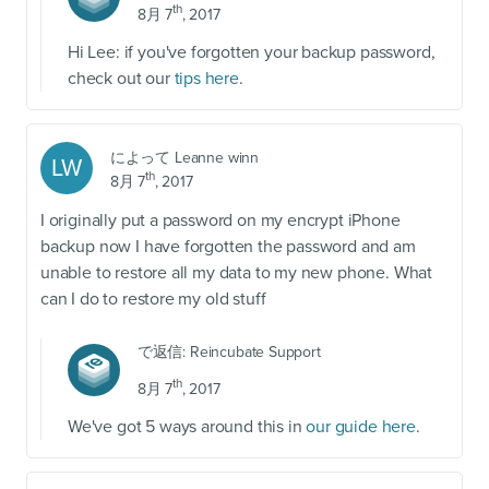
th
8月 7
, 2017
Hi Lee: if you've forgotten your backup password,
check out our
tips here
.
によって
Leanne winn
LW
th
8月 7
, 2017
I originally put a password on my encrypt iPhone
backup now I have forgotten the password and am
unable to restore all my data to my new phone. What
can I do to restore my old stuff
で返信:
Reincubate Support
th
8月 7
, 2017
We've got 5 ways around this in
our guide here
.