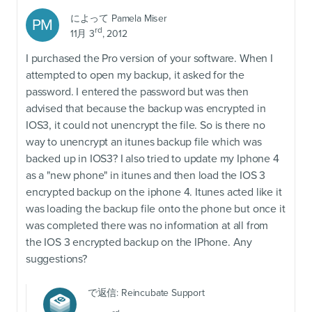
によって
Pamela Miser
PM
rd
11月 3
, 2012
I purchased the Pro version of your software. When I
attempted to open my backup, it asked for the
password. I entered the password but was then
advised that because the backup was encrypted in
IOS3, it could not unencrypt the file. So is there no
way to unencrypt an itunes backup file which was
backed up in IOS3? I also tried to update my Iphone 4
as a "new phone" in itunes and then load the IOS 3
encrypted backup on the iphone 4. Itunes acted like it
was loading the backup file onto the phone but once it
was completed there was no information at all from
the IOS 3 encrypted backup on the IPhone. Any
suggestions?
で返信:
Reincubate Support