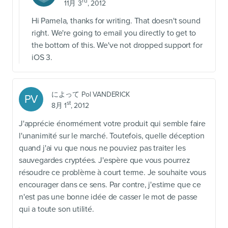
rd
11月 3
, 2012
Hi Pamela, thanks for writing. That doesn't sound
right. We're going to email you directly to get to
the bottom of this. We've not dropped support for
iOS 3.
によって
Pol VANDERICK
PV
st
8月 1
, 2012
J'apprécie énormément votre produit qui semble faire
l'unanimité sur le marché. Toutefois, quelle déception
quand j'ai vu que nous ne pouviez pas traiter les
sauvegardes cryptées. J'espère que vous pourrez
résoudre ce problème à court terme. Je souhaite vous
encourager dans ce sens. Par contre, j'estime que ce
n'est pas une bonne idée de casser le mot de passe
qui a toute son utilité.