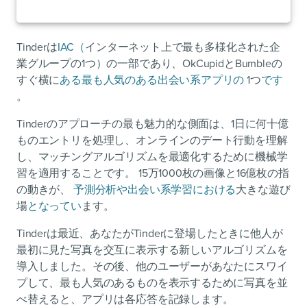
Tinderは
IAC（
インターネット上で最も多様化された企
業グループの1つ）の一部であり、OkCupidとBumbleの
すぐ横に
ある最も人気のある出会い系アプリの
1つ
です
。
Tinderのアプローチの最も魅力的な側面は、1日に何十億
ものエントリを処理し、オンラインのデート行動を理解
し、マッチングアルゴリズムを最適化するために機械学
習を適用することです。 15万1000枚の画像と16億枚の指
の動きが、
予測分析や出会い系学習における
大きな遊び
場
となってい
ます。
Tinderは最近、あなたがTinderに登場したときに他人が
最初に見た写真を交互に表示する新しいアルゴリズムを
導入しました。その後、他のユーザーがあなたにスワイ
プして、最も人気のあるものを表示するために写真を並
べ替えると、アプリは各応答を記録します。