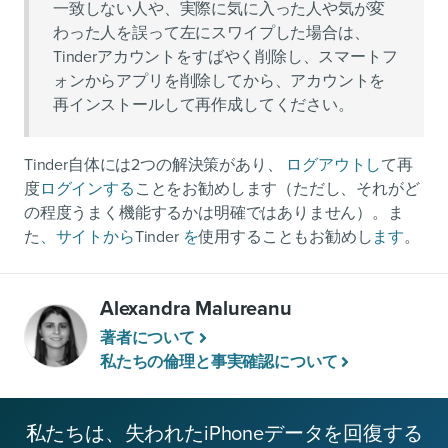
一致しない人や、実際に気に入った人や気が変
わった人を誤って左にスワイプした場合は、
Tinderアカウントをすばやく削除し、スマートフ
ォンからアプリを削除してから、アカウントを
再インストールして再作成してください。
Tinder自体には2つの解決策があり、
ログアウトし
て再
度
ログインする
ことをお勧めします（ただし、それがど
の程度うまく機能するかは明確ではありません）。ま
た
、サイトから
Tinder
を
使用することもお勧めし
ます
。
Alexandra Malureanu
著者について
私たちの倫理と事実確認について
私たちは、失われたiPhoneデータを回復する