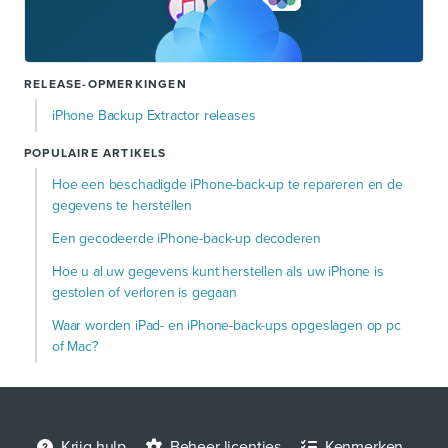
RELEASE-OPMERKINGEN
iPhone Backup Extractor releases
POPULAIRE ARTIKELS
Hoe een beschadigde iPhone-back-up te repareren en de
gegevens te herstellen
Een gecodeerde iPhone-back-up decoderen
Hoe u al uw gegevens kunt herstellen als uw iPhone is
gestolen of verloren is gegaan
Waar worden iPad- en iPhone-back-ups opgeslagen op pc
of Mac?
Krijg hulp
Beheer licenties
Kenmerken